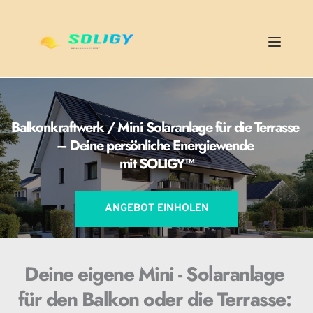
Balkonkraftwerk / Mini Solaranlage für die Terrasse 
– Deine persönliche Energiewende 
mit SOLIGY
™
ANGEBOT EINHOLEN
Deine eigene Mini - Solaranlage 
für den Balkon oder die Terrasse: 