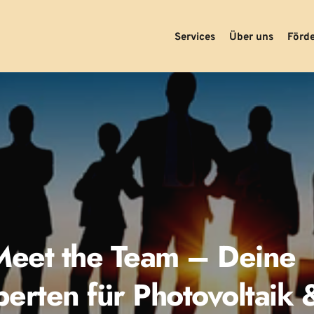
Services
Über uns
Förd
Meet the Team – Deine 
erten für Photovoltaik &