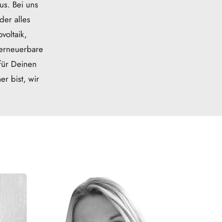
s. Bei uns 
er alles 
oltaik, 
erneuerbare 
ür Deinen 
 bist, wir 