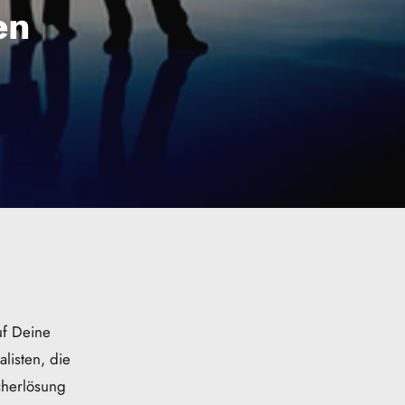
en
f Deine 
isten, die 
herlösung 