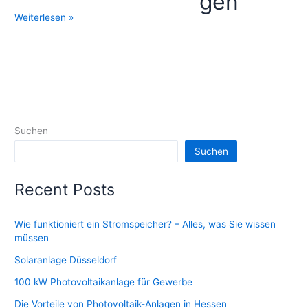
gen
Sparen
Weiterlesen »
Sie
Geld
mit
Ihrem
eigenen
Solarstrom
Suchen
Suchen
Recent Posts
Wie funktioniert ein Stromspeicher? – Alles, was Sie wissen
müssen
Solaranlage Düsseldorf
100 kW Photovoltaikanlage für Gewerbe
Die Vorteile von Photovoltaik-Anlagen in Hessen