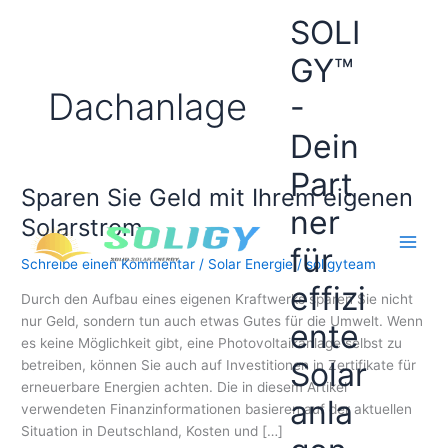
Zum
SOLI
Inhalt
springen
GY™
Dachanlage
-
Dein
Part
Sparen Sie Geld mit Ihrem eigenen
ner
Solarstrom
für
Schreibe einen Kommentar
/
Solar Energie
/
soligyteam
effizi
Durch den Aufbau eines eigenen Kraftwerks sparen Sie nicht
nur Geld, sondern tun auch etwas Gutes für die Umwelt. Wenn
ente
es keine Möglichkeit gibt, eine Photovoltaikanlage selbst zu
Solar
betreiben, können Sie auch auf Investitionen in Zertifikate für
erneuerbare Energien achten. Die in diesem Artikel
anla
verwendeten Finanzinformationen basieren auf der aktuellen
Situation in Deutschland, Kosten und […]