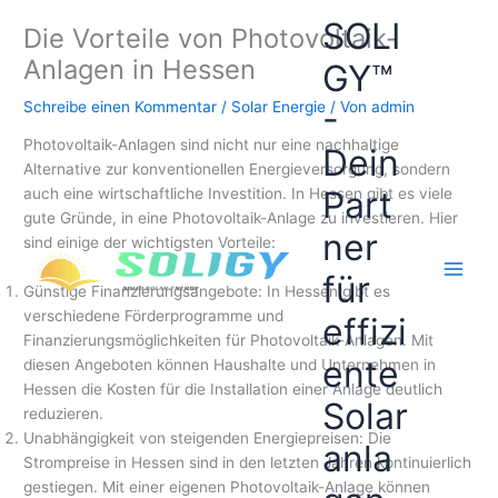
Zum
SOLI
Die Vorteile von Photovoltaik-
Inhalt
springen
Anlagen in Hessen
GY™
Schreibe einen Kommentar
/
Solar Energie
/ Von
admin
-
Photovoltaik-Anlagen sind nicht nur eine nachhaltige
Dein
Alternative zur konventionellen Energieversorgung, sondern
Part
auch eine wirtschaftliche Investition. In Hessen gibt es viele
gute Gründe, in eine Photovoltaik-Anlage zu investieren. Hier
ner
sind einige der wichtigsten Vorteile:
für
Günstige Finanzierungsangebote: In Hessen gibt es
verschiedene Förderprogramme und
effizi
Finanzierungsmöglichkeiten für Photovoltaik-Anlagen. Mit
ente
diesen Angeboten können Haushalte und Unternehmen in
Hessen die Kosten für die Installation einer Anlage deutlich
Solar
reduzieren.
Unabhängigkeit von steigenden Energiepreisen: Die
anla
Strompreise in Hessen sind in den letzten Jahren kontinuierlich
gestiegen. Mit einer eigenen Photovoltaik-Anlage können