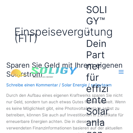
Zum
SOLI
Inhalt
springen
GY™
Einspeisevergütung
-
(FIT)
Dein
Part
ner
Sparen Sie Geld mit Ihrem eigenen
Solarstrom
für
Schreibe einen Kommentar
/
Solar Energie
/
soligyteam
effizi
Durch den Aufbau eines eigenen Kraftwerks sparen Sie nicht
ente
nur Geld, sondern tun auch etwas Gutes für die Umwelt. Wenn
Solar
es keine Möglichkeit gibt, eine Photovoltaikanlage selbst zu
betreiben, können Sie auch auf Investitionen in Zertifikate für
anla
erneuerbare Energien achten. Die in diesem Artikel
verwendeten Finanzinformationen basieren auf der aktuellen