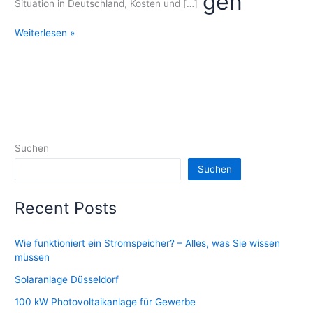
gen
Situation in Deutschland, Kosten und […]
Sparen
Weiterlesen »
Sie
Geld
mit
Ihrem
eigenen
Solarstrom
Suchen
Suchen
Recent Posts
Wie funktioniert ein Stromspeicher? – Alles, was Sie wissen
müssen
Solaranlage Düsseldorf
100 kW Photovoltaikanlage für Gewerbe