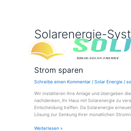
Zum
Inhalt
springen
Solarenergie-Sys
Strom sparen
Schreibe einen Kommentar
/
Solar Energie
/
so
Wir installieren Ihre Anlage und übergeben di
nachdenken, Ihr Haus mit Solarenergie zu vers
Entscheidung treffen. Da Solarenergie erneuerb
Lösung zur Senkung Ihrer monatlichen Strom
Strom
Weiterlesen »