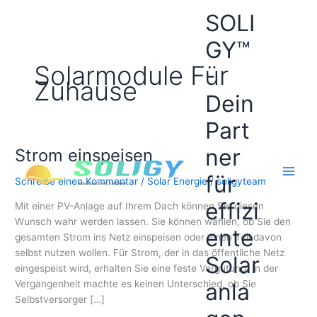
Zum
SOLI
Inhalt
springen
GY™
Solarmodule Für
-
Zuhause
Dein
Part
ner
Strom einspeisen
für
Schreibe einen Kommentar
/
Solar Energie
/
soligyteam
effizi
Mit einer PV-Anlage auf Ihrem Dach können Sie diesen
Wunsch wahr werden lassen. Sie können wählen, ob Sie den
ente
gesamten Strom ins Netz einspeisen oder einen Teil davon
selbst nutzen wollen. Für Strom, der in das öffentliche Netz
Solar
eingespeist wird, erhalten Sie eine feste Vergütung. In der
anla
Vergangenheit machte es keinen Unterschied, ob Sie
Selbstversorger […]