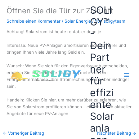
Zum
SOLI
Öffnen Sie die Tür zur Zukunft
Inhalt
springen
GY™
Schreibe einen Kommentar
/
Solar Energie
/ Von
soligyteam
-
Achtung! Solarstrom ist heute rentabler denn je
Dein
Interesse: Neue PV-Anlagen amortisieren sich schneller und
bringen Ihnen viele Jahre lang Geld ein.
Part
ner
Wunsch: Wenn Sie sich für den Eigenverbrauch entscheiden,
erhalten Sie keine direkte Vergütung mehr von den
für
Energieunternehmen. Ihre Stromrechnung wird aber niedriger
sein.
effizi
Handeln: Klicken Sie hier, um mehr darüber zu erfahren, wie
ente
Sie von Solarstrom profitieren können – einschließlich aktueller
Solar
Angebote für neue PV-Anlagen
anla
←
Vorheriger Beitrag
Nächster Beitrag
→