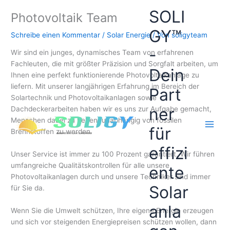
Zum
SOLI
Photovoltaik Team
Inhalt
springen
GY™
Schreibe einen Kommentar
/
Solar Energie
/ Von
soligyteam
-
Wir sind ein junges, dynamisches Team von erfahrenen
Fachleuten, die mit größter Präzision und Sorgfalt arbeiten, um
Dein
Ihnen eine perfekt funktionierende Photovoltaikanlage zu
liefern. Mit unserer langjährigen Erfahrung im Bereich der
Part
Solartechnik und Photovoltaikanlagen sowie
ner
Dachdeckerarbeiten haben wir es uns zur Aufgabe gemacht,
Menschen dabei zu helfen, unabhängig von fossilen
für
Brennstoffen zu werden.
effizi
Unser Service ist immer zu 100 Prozent garantiert. Wir führen
umfangreiche Qualitätskontrollen für alle unsere
ente
Photovoltaikanlagen durch und unsere Techniker sind immer
Solar
für Sie da.
anla
Wenn Sie die Umwelt schützen, Ihre eigene Energie erzeugen
und sich vor steigenden Energiepreisen schützen wollen, dann