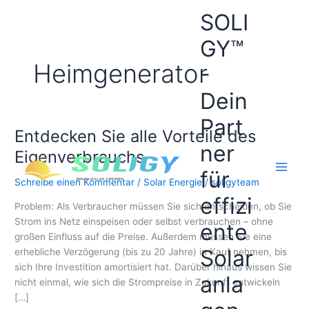
Zum
SOLI
Inhalt
springen
GY™
Heimgenerator
-
Dein
Part
Entdecken Sie alle Vorteile des
ner
Eigenverbrauchs
für
Schreibe einen Kommentar
/
Solar Energie
/
soligyteam
effizi
Problem: Als Verbraucher müssen Sie sich entscheiden, ob Sie
Strom ins Netz einspeisen oder selbst verbrauchen – ohne
ente
großen Einfluss auf die Preise. Außerdem müssen Sie eine
Solar
erhebliche Verzögerung (bis zu 20 Jahre) in Kauf nehmen, bis
sich Ihre Investition amortisiert hat. Darüber hinaus wissen Sie
anla
nicht einmal, wie sich die Strompreise in Zukunft entwickeln
[…]