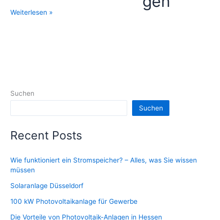
gen
Entdecken
Weiterlesen »
Sie
alle
Vorteile
des
Eigenverbrauchs
Suchen
Suchen
Recent Posts
Wie funktioniert ein Stromspeicher? – Alles, was Sie wissen
müssen
Solaranlage Düsseldorf
100 kW Photovoltaikanlage für Gewerbe
Die Vorteile von Photovoltaik-Anlagen in Hessen