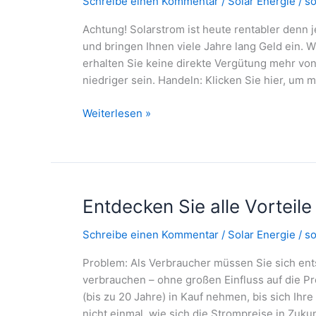
Schreibe einen Kommentar
/
Solar Energie
/
so
Achtung! Solarstrom ist heute rentabler denn 
und bringen Ihnen viele Jahre lang Geld ein. 
erhalten Sie keine direkte Vergütung mehr v
niedriger sein. Handeln: Klicken Sie hier, um 
Öffnen
Weiterlesen »
Sie
die
Tür
zur
Zukunft
Entdecken Sie alle Vorteil
Schreibe einen Kommentar
/
Solar Energie
/
so
Problem: Als Verbraucher müssen Sie sich ent
verbrauchen – ohne großen Einfluss auf die 
(bis zu 20 Jahre) in Kauf nehmen, bis sich Ihre
nicht einmal, wie sich die Strompreise in Zuku