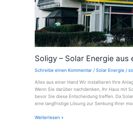
Soligy – Solar Energie aus
Schreibe einen Kommentar
/
Solar Energie
/
so
Alles aus einer Hand Wir installieren Ihre Anl
Wenn Sie darüber nachdenken, Ihr Haus mit Sol
bevor Sie diese Entscheidung treffen. Da Solar
eine langfristige Lösung zur Senkung Ihrer m
Soligy
Weiterlesen »
–
Solar