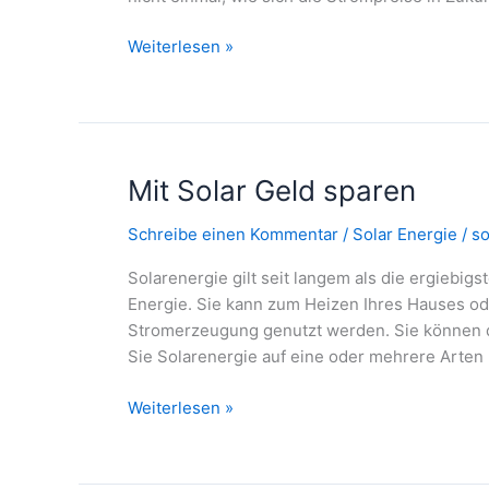
Entdecken
Weiterlesen »
Sie
alle
Vorteile
des
Eigenverbrauchs
Mit Solar Geld sparen
Schreibe einen Kommentar
/
Solar Energie
/
so
Solarenergie gilt seit langem als die ergiebig
Energie. Sie kann zum Heizen Ihres Hauses o
Stromerzeugung genutzt werden. Sie können d
Sie Solarenergie auf eine oder mehrere Arten 
Mit
Weiterlesen »
Solar
Geld
sparen