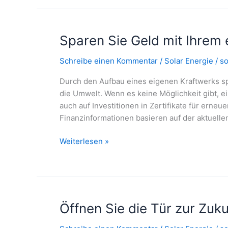
Energie
aus
einer
Sparen Sie Geld mit Ihrem
Hand
Schreibe einen Kommentar
/
Solar Energie
/
so
Durch den Aufbau eines eigenen Kraftwerks sp
die Umwelt. Wenn es keine Möglichkeit gibt, e
auch auf Investitionen in Zertifikate für erne
Finanzinformationen basieren auf der aktuelle
Sparen
Weiterlesen »
Sie
Geld
mit
Ihrem
eigenen
Öffnen Sie die Tür zur Zuku
Solarstrom